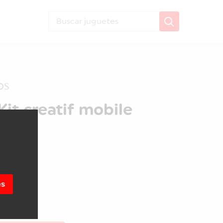
os
it creatif mobile
n
es