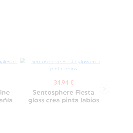
34.94 €
›
ine
Sentosphere Fiesta
Se
añía
gloss crea pinta labios
colore
nú