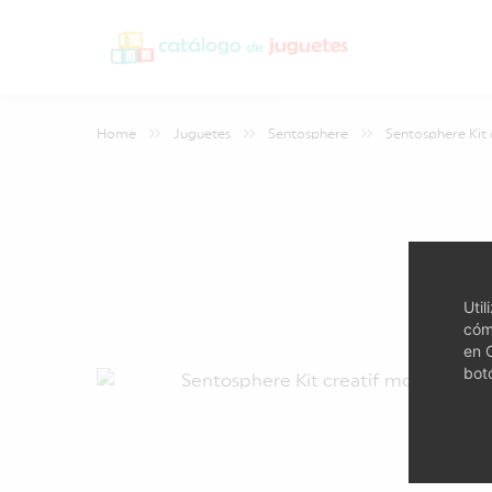
Home
Juguetes
Sentosphere
Sentosphere Kit c
Uti
cóm
en 
bot