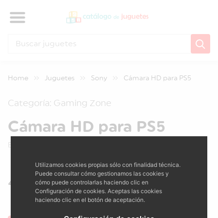
Home
Juguetes
Sony
Cámara HD para PS5
Categoría: Gaming Zone
Cámara HD para PS5
EAN: 0711719321002
Utilizamos cookies propias sólo con finalidad técnica.
Puede consultar cómo gestionamos las cookies y
41.99 €
cómo puede controlarlas haciendo clic en
Configuración de cookies. Aceptas las cookies
haciendo clic en el botón de aceptación.