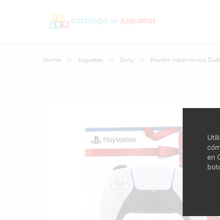
Home
Juguetes
Sony
Mando inalámbrico Dual
Uti
cóm
en 
bot