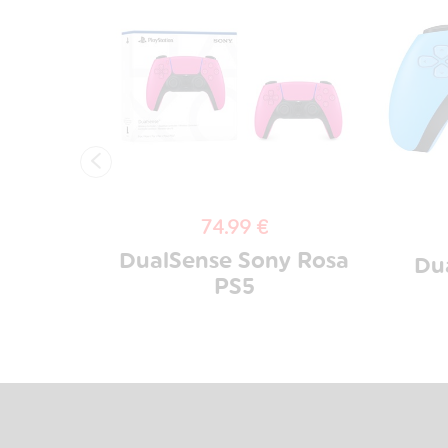
‹
74.99 €
ony
DualSense Sony Rosa
Du
5
PS5