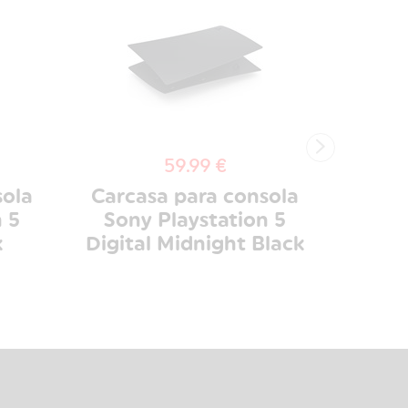
›
59.99 €
sola
Carcasa para consola
 5
Sony Playstation 5
Cáma
k
Digital Midnight Black