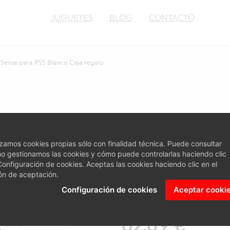
JUGUETES
BLOG
CONTACTO
Sense para PS5 Blanco Caja regalo
Categoría: Gamin
Mando inalám
lizamos cookies propias sólo con finalidad técnica. Puede consultar
o gestionamos las cookies y cómo puede controlarlas haciendo clic
PS5 Blanco C
Configuración de cookies. Aceptas las cookies haciendo clic en el
ón de aceptación.
EAN: 0711719725398
Configuración de cookies
Aceptar cooki
62.09 €