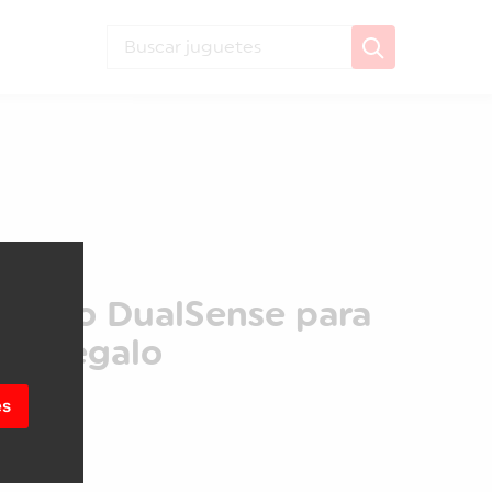
g Zone
brico DualSense para
aja regalo
es